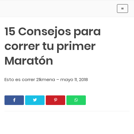
Cancún Running - Tu Web Para CORRER
≡
15 Consejos para
correr tu primer
Maratón
Esto es correr 21kmena
–
mayo 11, 2018