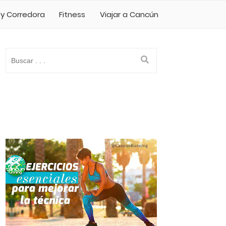
y Corredora
Fitness
Viajar a Cancún
Lo
más
visto