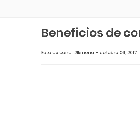
Cancún Running - Tu Web Para CORRER
Beneficios de co
Esto es correr 21kmena
–
octubre 06, 2017